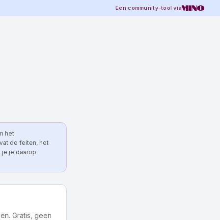
Een community-tool via
n het
at de feiten, het
 je je daarop
en. Gratis, geen