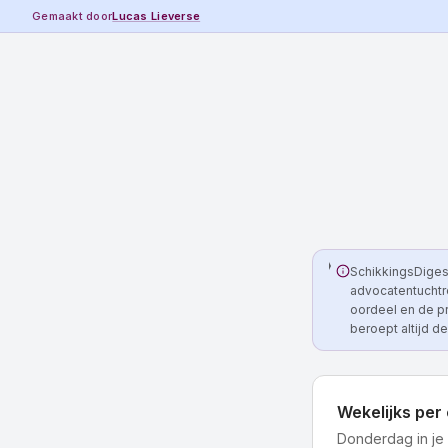
Gemaakt door
Lucas Lieverse
SchikkingsDigest
advocatentuchtre
oordeel en de p
beroept altijd de
Wekelijks per 
Donderdag in je 