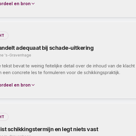
ordeel en bron
HT
ndelt adequaat bij schade-uitkering
ine 's-Gravenhage
tekst bevat te weinig feitelijke detail over de inhoud van de klacht
 een concrete les te formuleren voor de schikkingspraktijk.
ordeel en bron
HT
t schikkingstermijn en legt niets vast