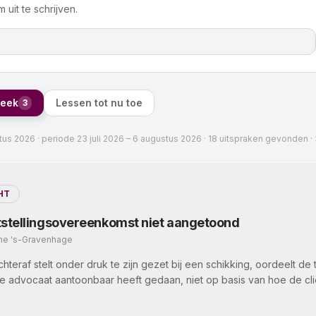
 uit te schrijven.
week
Lessen tot nu toe
3
tus 2026
·
periode
23 juli 2026
–
6 augustus 2026
·
18
uitspraken gevonden
·
HT
ststellingsovereenkomst niet aangetoond
ine 's-Gravenhage
chteraf stelt onder druk te zijn gezet bij een schikking, oordeelt de
e advocaat aantoonbaar heeft gedaan, niet op basis van hoe de cli