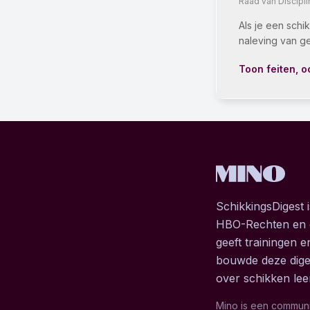
Raad van Discipl
Als je een schi
naleving van ge
Toon feiten, o
SchikkingsDigest 
HBO-Rechten en g
geeft trainingen 
bouwde deze diges
over schikken leer
Mino is een communit