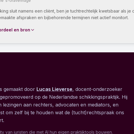
ine 's-Gravenhage
kking sluit namens een cliënt, ben je tuchtrechtelijk kwetsbaar als je
maakte afspraken en bijbehorende termijnen niet actief monitort.
ordeel en bron
is gemaakt door
Lucas Lieverse
, docent-onderzoeker
epromoveerd op de Nederlandse schikkingspraktijk. Hij
en lezingen aan rechters, advocaten en mediators, en
t om zelf bij te houden wat de (tucht)rechtspraak ons
t.
y van juristen die met AI hun eigen praktijktools bouwen.