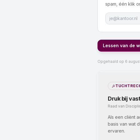
spam, één klik om
Lessen van de 
Opgehaald op
6 augus
TUCHTREC
Druk bij va
Raad van Discipl
Als een cliënt a
basis van wat d
ervaren.